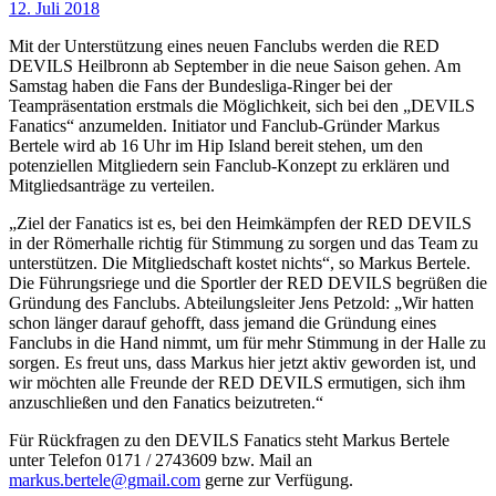
12. Juli 2018
Mit der Unterstützung eines neuen Fanclubs werden die RED
DEVILS Heilbronn ab September in die neue Saison gehen. Am
Samstag haben die Fans der Bundesliga-Ringer bei der
Teampräsentation erstmals die Möglichkeit, sich bei den „DEVILS
Fanatics“ anzumelden. Initiator und Fanclub-Gründer Markus
Bertele wird ab 16 Uhr im Hip Island bereit stehen, um den
potenziellen Mitgliedern sein Fanclub-Konzept zu erklären und
Mitgliedsanträge zu verteilen.
„Ziel der Fanatics ist es, bei den Heimkämpfen der RED DEVILS
in der Römerhalle richtig für Stimmung zu sorgen und das Team zu
unterstützen. Die Mitgliedschaft kostet nichts“, so Markus Bertele.
Die Führungsriege und die Sportler der RED DEVILS begrüßen die
Gründung des Fanclubs. Abteilungsleiter Jens Petzold: „Wir hatten
schon länger darauf gehofft, dass jemand die Gründung eines
Fanclubs in die Hand nimmt, um für mehr Stimmung in der Halle zu
sorgen. Es freut uns, dass Markus hier jetzt aktiv geworden ist, und
wir möchten alle Freunde der RED DEVILS ermutigen, sich ihm
anzuschließen und den Fanatics beizutreten.“
Für Rückfragen zu den DEVILS Fanatics steht Markus Bertele
unter Telefon 0171 / 2743609 bzw. Mail an
markus.bertele@gmail.com
gerne zur Verfügung.