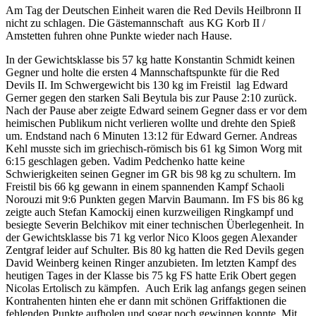
Am Tag der Deutschen Einheit waren die Red Devils Heilbronn II
nicht zu schlagen. Die Gästemannschaft aus KG Korb II /
Amstetten fuhren ohne Punkte wieder nach Hause.
In der Gewichtsklasse bis 57 kg hatte Konstantin Schmidt keinen
Gegner und holte die ersten 4 Mannschaftspunkte für die Red
Devils II. Im Schwergewicht bis 130 kg im Freistil lag Edward
Gerner gegen den starken Sali Beytula bis zur Pause 2:10 zurück.
Nach der Pause aber zeigte Edward seinem Gegner dass er vor dem
heimischen Publikum nicht verlieren wollte und drehte den Spieß
um. Endstand nach 6 Minuten 13:12 für Edward Gerner. Andreas
Kehl musste sich im griechisch-römisch bis 61 kg Simon Worg mit
6:15 geschlagen geben. Vadim Pedchenko hatte keine
Schwierigkeiten seinen Gegner im GR bis 98 kg zu schultern. Im
Freistil bis 66 kg gewann in einem spannenden Kampf Schaoli
Norouzi mit 9:6 Punkten gegen Marvin Baumann. Im FS bis 86 kg
zeigte auch Stefan Kamockij einen kurzweiligen Ringkampf und
besiegte Severin Belchikov mit einer technischen Überlegenheit. In
der Gewichtsklasse bis 71 kg verlor Nico Kloos gegen Alexander
Zentgraf leider auf Schulter. Bis 80 kg hatten die Red Devils gegen
David Weinberg keinen Ringer anzubieten. Im letzten Kampf des
heutigen Tages in der Klasse bis 75 kg FS hatte Erik Obert gegen
Nicolas Ertolisch zu kämpfen. Auch Erik lag anfangs gegen seinen
Kontrahenten hinten ehe er dann mit schönen Griffaktionen die
fehlenden Punkte aufholen und sogar noch gewinnen konnte. Mit