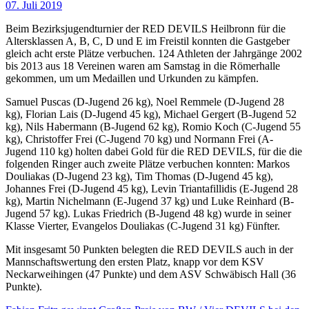
07. Juli 2019
Beim Bezirksjugendturnier der RED DEVILS Heilbronn für die
Altersklassen A, B, C, D und E im Freistil konnten die Gastgeber
gleich acht erste Plätze verbuchen. 124 Athleten der Jahrgänge 2002
bis 2013 aus 18 Vereinen waren am Samstag in die Römerhalle
gekommen, um um Medaillen und Urkunden zu kämpfen.
Samuel Puscas (D-Jugend 26 kg), Noel Remmele (D-Jugend 28
kg), Florian Lais (D-Jugend 45 kg), Michael Gergert (B-Jugend 52
kg), Nils Habermann (B-Jugend 62 kg), Romio Koch (C-Jugend 55
kg), Christoffer Frei (C-Jugend 70 kg) und Normann Frei (A-
Jugend 110 kg) holten dabei Gold für die RED DEVILS, für die die
folgenden Ringer auch zweite Plätze verbuchen konnten: Markos
Douliakas (D-Jugend 23 kg), Tim Thomas (D-Jugend 45 kg),
Johannes Frei (D-Jugend 45 kg), Levin Triantafillidis (E-Jugend 28
kg), Martin Nichelmann (E-Jugend 37 kg) und Luke Reinhard (B-
Jugend 57 kg). Lukas Friedrich (B-Jugend 48 kg) wurde in seiner
Klasse Vierter, Evangelos Douliakas (C-Jugend 31 kg) Fünfter.
Mit insgesamt 50 Punkten belegten die RED DEVILS auch in der
Mannschaftswertung den ersten Platz, knapp vor dem KSV
Neckarweihingen (47 Punkte) und dem ASV Schwäbisch Hall (36
Punkte).