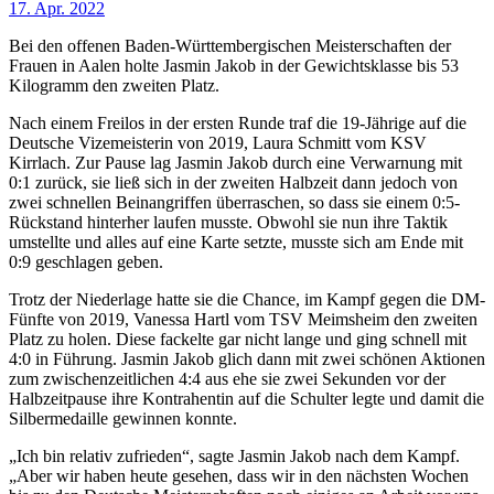
17. Apr. 2022
Bei den offenen Baden-Württembergischen Meisterschaften der
Frauen in Aalen holte Jasmin Jakob in der Gewichtsklasse bis 53
Kilogramm den zweiten Platz.
Nach einem Freilos in der ersten Runde traf die 19-Jährige auf die
Deutsche Vizemeisterin von 2019, Laura Schmitt vom KSV
Kirrlach. Zur Pause lag Jasmin Jakob durch eine Verwarnung mit
0:1 zurück, sie ließ sich in der zweiten Halbzeit dann jedoch von
zwei schnellen Beinangriffen überraschen, so dass sie einem 0:5-
Rückstand hinterher laufen musste. Obwohl sie nun ihre Taktik
umstellte und alles auf eine Karte setzte, musste sich am Ende mit
0:9 geschlagen geben.
Trotz der Niederlage hatte sie die Chance, im Kampf gegen die DM-
Fünfte von 2019, Vanessa Hartl vom TSV Meimsheim den zweiten
Platz zu holen. Diese fackelte gar nicht lange und ging schnell mit
4:0 in Führung. Jasmin Jakob glich dann mit zwei schönen Aktionen
zum zwischenzeitlichen 4:4 aus ehe sie zwei Sekunden vor der
Halbzeitpause ihre Kontrahentin auf die Schulter legte und damit die
Silbermedaille gewinnen konnte.
„Ich bin relativ zufrieden“, sagte Jasmin Jakob nach dem Kampf.
„Aber wir haben heute gesehen, dass wir in den nächsten Wochen