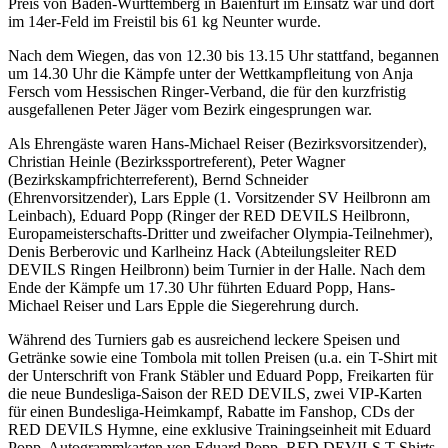
Preis von Baden-Württemberg in Baienfurt im Einsatz war und dort
im 14er-Feld im Freistil bis 61 kg Neunter wurde.
Nach dem Wiegen, das von 12.30 bis 13.15 Uhr stattfand, begannen
um 14.30 Uhr die Kämpfe unter der Wettkampfleitung von Anja
Fersch vom Hessischen Ringer-Verband, die für den kurzfristig
ausgefallenen Peter Jäger vom Bezirk eingesprungen war.
Als Ehrengäste waren Hans-Michael Reiser (Bezirksvorsitzender),
Christian Heinle (Bezirkssportreferent), Peter Wagner
(Bezirkskampfrichterreferent), Bernd Schneider
(Ehrenvorsitzender), Lars Epple (1. Vorsitzender SV Heilbronn am
Leinbach), Eduard Popp (Ringer der RED DEVILS Heilbronn,
Europameisterschafts-Dritter und zweifacher Olympia-Teilnehmer),
Denis Berberovic und Karlheinz Hack (Abteilungsleiter RED
DEVILS Ringen Heilbronn) beim Turnier in der Halle. Nach dem
Ende der Kämpfe um 17.30 Uhr führten Eduard Popp, Hans-
Michael Reiser und Lars Epple die Siegerehrung durch.
Während des Turniers gab es ausreichend leckere Speisen und
Getränke sowie eine Tombola mit tollen Preisen (u.a. ein T-Shirt mit
der Unterschrift von Frank Stäbler und Eduard Popp, Freikarten für
die neue Bundesliga-Saison der RED DEVILS, zwei VIP-Karten
für einen Bundesliga-Heimkampf, Rabatte im Fanshop, CDs der
RED DEVILS Hymne, eine exklusive Trainingseinheit mit Eduard
Popp, Autogrammkarten von Eduard Popp, RED DEVILS T-Shirts