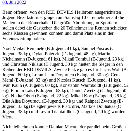
03. Juli 2022
Beim offenen, von den RED DEVILS Heilbronn ausgerichteten
Jugend-Bezirksturnier gingen am Samstag 107 Teilnehmer auf die
Matten in der Römerhalle. Die größte Abordnung an Sportlern
stellen dabei die Gastgeber, die 20 Teilnehmer ins Rennen schickten,
sechs Klassen gewinnen konnten und damit Platz eins in der
Vereinswertung holten.
Noel Meikel Remmele (B-Jugend, 41 kg), Samuel Puscas (C-
Jugend, 38 kg), Dylan Poteczin (D-Jugend, 48 kg), Martin
Nichelmann (D-Jugend, 61 kg), Mikail Tombul (E-Jugend, 23 kg)
und Christian Niklaus (E-Jugend, 30 kg) hießen die Sieger in den
Reihen der RED DEVILS. Zweite Plätze gab es für Lucas Wolf (A-
Jugend, 60 kg), Loran Liam Doyurucu (E-Jugend, 30 kg), Cenk
Meral (E-Jugend, 33 kg) und Nicolas Kutsch (E-Jugend, 41 kg).
Ivan Kalin (A-Jugend, 60 kg), Konstantin Warmboldt (B-Jugend, 52
kg), Florian Lais (B-Jugend, 68 kg), Daniel Zwetzig (C-Jugend, 50
kg), Nikita Obert (E-Jugend, 22 kg), Mikail Koc (E-Jugend, 28 kg),
Dila Alisa Doyurucu (E-Jugend, 30 kg) und Rahpael Zwetzig (E-
Jugend, 33 kg) belegten jeweils Platz drei, Markos Douliakas (C-
Jugend, 38 kg) und Levin Triantafillidis (C-Jugend, 50 kg) wurden
Vierte.
Nicht teilnehmen konnte Damian Macun, der parallel beim Großen