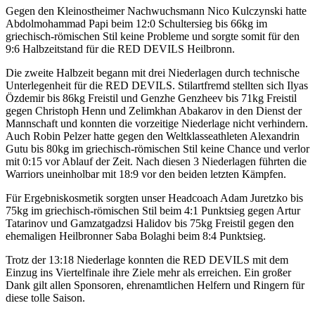
Gegen den Kleinostheimer Nachwuchsmann Nico Kulczynski hatte
Abdolmohammad Papi beim 12:0 Schultersieg bis 66kg im
griechisch-römischen Stil keine Probleme und sorgte somit für den
9:6 Halbzeitstand für die RED DEVILS Heilbronn.
Die zweite Halbzeit begann mit drei Niederlagen durch technische
Unterlegenheit für die RED DEVILS. Stilartfremd stellten sich Ilyas
Özdemir bis 86kg Freistil und Genzhe Genzheev bis 71kg Freistil
gegen Christoph Henn und Zelimkhan Abakarov in den Dienst der
Mannschaft und konnten die vorzeitige Niederlage nicht verhindern.
Auch Robin Pelzer hatte gegen den Weltklasseathleten Alexandrin
Gutu bis 80kg im griechisch-römischen Stil keine Chance und verlor
mit 0:15 vor Ablauf der Zeit. Nach diesen 3 Niederlagen führten die
Warriors uneinholbar mit 18:9 vor den beiden letzten Kämpfen.
Für Ergebniskosmetik sorgten unser Headcoach Adam Juretzko bis
75kg im griechisch-römischen Stil beim 4:1 Punktsieg gegen Artur
Tatarinov und Gamzatgadzsi Halidov bis 75kg Freistil gegen den
ehemaligen Heilbronner Saba Bolaghi beim 8:4 Punktsieg.
Trotz der 13:18 Niederlage konnten die RED DEVILS mit dem
Einzug ins Viertelfinale ihre Ziele mehr als erreichen. Ein großer
Dank gilt allen Sponsoren, ehrenamtlichen Helfern und Ringern für
diese tolle Saison.