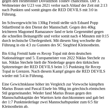
gegen den Heilbronner Dovudzhon Toshev chancenlos. Der 3.
Weltmeister der U23 von 2021 verlor nach Ablauf der Zeit mit 2:13
nach Punkten und somit gingen die RED DEVILS mit 3:0 in
Führung.
Im Schwergewicht bis 130kg Freistil stellte sich Eduard Popp
Stilartfremd in den Dienst der Mannschaft. Gegen den 40kg
leichteren Magomed Ramazanov fand er kein Gegenmittel gegen
die schnellen Beinangriffe und verlor somit nach 4 Minuten mit 0:15
durch technische Überlegenheit. Mit diesem Sieg wechselte die
Führung in ein 4:3 zu Gunsten des SC Siegfried Kleinostheim.
Bis 61kg Freistil hatte es Recep Topal mit dem deutschen
Nationalringer und 5. Europameister von 2022 Niklas Stechele zu
tun. Niklas Stechele hielt die Niederlage gegen den türkischen
Spitzenringer der RED DEVILS beim 1:5 Punktsieg für Recep
Topal in Grenzen. Nach diesem Kampf gingen die RED DEVILS
wieder mit 5:4 in Führung.
Eine Gewichtsklasse höher im Vergleich zur Vorwoche kämpften
Marius Braun und Pascal Eisele bis 98kg im griechisch-römischen
Stil gegeneinander. Wieder fand Marius Braun gegen den
Mannschaftskapitän der Warriors kein durchkommen und gab bei
der 1:7 Punktniederlage zwei Mannschaftspunkte zum 6:5 für
Kleinostheim ab.