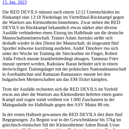
15. Jan. 2023
Die RED DEVILS müssen nach einem 12:12 Unentschieden im
Hinkampf eine 13:18 Niederlage im Viertelfinal-Rückkampf gegen
die Warriors aus Kleinostheim hinnehmen. Zwar stehen die RED
DEVILS im Rückkampf bekanntlich etwas stärker aber diverse
Ausfälle verhinderten einen Einzug ins Halbfinale um die deutsche
Mannschaftsmeisterschaft. Trainer Adam Juretzko stellte sich
deshalb wieder in den Dienst der Mannschaft, da insgesamt fünf
Sportler teilweise kurzfristig ausfielen. André Timofeev riss sich
unter der Woche im Training die Strecksehne im Finger, Robert
Attila Fritsch musste krankheitsbedingt absagen, Taimuraz Friev
musste operiert werden, Radoslaw Baran befindet sich in einem
dreiwöchigen Trainingslager mit der polnischen Nationalmannschaft
in Aserbaidschan und Ramazan Ramazanov musste bei den
bulgarischen Meisterschaften um das EM-Ticket kämpfen.
Trotz der Ausfälle rechneten sich die RED DEVILS im Vorfeld
etwas aus aber die Warriors aus Kleinostheim lieferten einen guten
Kampf und zogen somit verdient vor 1.000 Zuschauern in der
Maingauhalle ins Halbfinale gegen den ASV Mainz 88 ein.
In der ersten Halbzeit gewannen die RED DEVILS drei ihrer fünf
Begegnungen. Zu Beginn war in der Gewichtsklasse bis 57kg im
griechisch-römischen Stil der Kleinostheimer Adem Burak Uzun