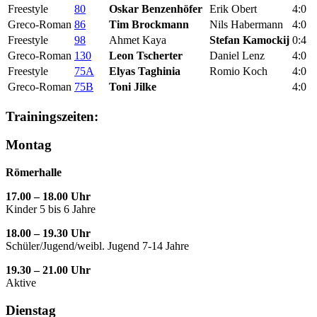
Freestyle
80
Oskar Benzenhöfer
Erik Obert
4:0
Greco-Roman
86
Tim Brockmann
Nils Habermann
4:0
Freestyle
98
Ahmet Kaya
Stefan Kamockij
0:4
Greco-Roman
130
Leon Tscherter
Daniel Lenz
4:0
Freestyle
75A
Elyas Taghinia
Romio Koch
4:0
Greco-Roman
75B
Toni Jilke
4:0
Trainingszeiten:
Montag
Römerhalle
17.00 – 18.00 Uhr
Kinder 5 bis 6 Jahre
18.00 – 19.30 Uhr
Schüler/Jugend/weibl. Jugend 7-14 Jahre
19.30 – 21.00 Uhr
Aktive
Dienstag