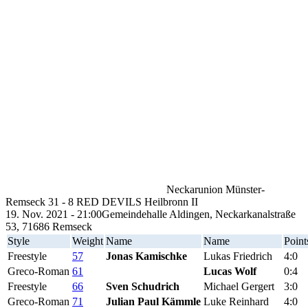
Neckarunion Münster-
Remseck
31
-
8
RED DEVILS Heilbronn II
19. Nov. 2021 - 21:00
Gemeindehalle Aldingen, Neckarkanalstraße
53, 71686 Remseck
Style
Weight
Name
Name
Point
Freestyle
57
Jonas Kamischke
Lukas Friedrich
4:0
Greco-Roman
61
Lucas Wolf
0:4
Freestyle
66
Sven Schudrich
Michael Gergert
3:0
Greco-Roman
71
Julian Paul Kämmle
Luke Reinhard
4:0