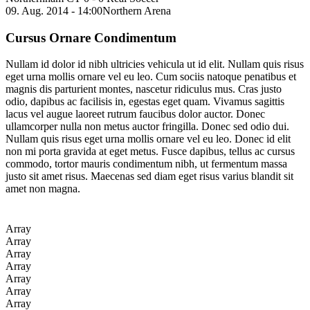
09. Aug. 2014 - 14:00
Northern Arena
Cursus Ornare Condimentum
Nullam id dolor id nibh ultricies vehicula ut id elit. Nullam quis risus
eget urna mollis ornare vel eu leo. Cum sociis natoque penatibus et
magnis dis parturient montes, nascetur ridiculus mus. Cras justo
odio, dapibus ac facilisis in, egestas eget quam. Vivamus sagittis
lacus vel augue laoreet rutrum faucibus dolor auctor. Donec
ullamcorper nulla non metus auctor fringilla. Donec sed odio dui.
Nullam quis risus eget urna mollis ornare vel eu leo. Donec id elit
non mi porta gravida at eget metus. Fusce dapibus, tellus ac cursus
commodo, tortor mauris condimentum nibh, ut fermentum massa
justo sit amet risus. Maecenas sed diam eget risus varius blandit sit
amet non magna.
Array
Array
Array
Array
Array
Array
Array