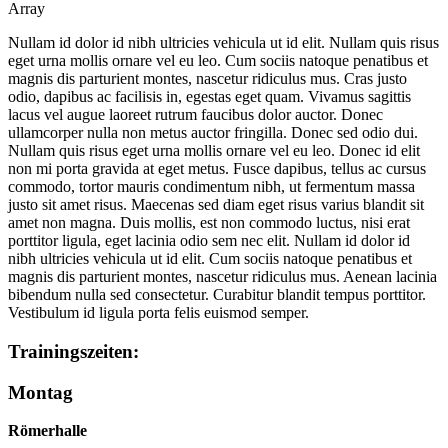
Array
Nullam id dolor id nibh ultricies vehicula ut id elit. Nullam quis risus
eget urna mollis ornare vel eu leo. Cum sociis natoque penatibus et
magnis dis parturient montes, nascetur ridiculus mus. Cras justo
odio, dapibus ac facilisis in, egestas eget quam. Vivamus sagittis
lacus vel augue laoreet rutrum faucibus dolor auctor. Donec
ullamcorper nulla non metus auctor fringilla. Donec sed odio dui.
Nullam quis risus eget urna mollis ornare vel eu leo. Donec id elit
non mi porta gravida at eget metus. Fusce dapibus, tellus ac cursus
commodo, tortor mauris condimentum nibh, ut fermentum massa
justo sit amet risus. Maecenas sed diam eget risus varius blandit sit
amet non magna. Duis mollis, est non commodo luctus, nisi erat
porttitor ligula, eget lacinia odio sem nec elit. Nullam id dolor id
nibh ultricies vehicula ut id elit. Cum sociis natoque penatibus et
magnis dis parturient montes, nascetur ridiculus mus. Aenean lacinia
bibendum nulla sed consectetur. Curabitur blandit tempus porttitor.
Vestibulum id ligula porta felis euismod semper.
Trainingszeiten:
Montag
Römerhalle