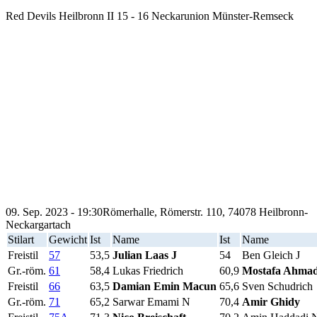
Red Devils Heilbronn II
15
-
16
Neckarunion Münster-Remseck
09. Sep. 2023 - 19:30
Römerhalle, Römerstr. 110, 74078 Heilbronn-
Neckargartach
Stilart
Gewicht
Ist
Name
Ist
Name
Freistil
57
53,5
Julian Laas J
54
Ben Gleich J
Gr.-röm.
61
58,4
Lukas Friedrich
60,9
Mostafa Ahma
Freistil
66
63,5
Damian Emin Macun
65,6
Sven Schudrich
Gr.-röm.
71
65,2
Sarwar Emami N
70,4
Amir Ghidy