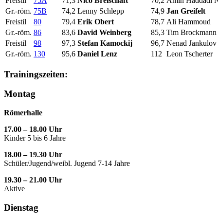
Freistil
75A
71,3
Nico Breischaft
70,2
Amin Haddadi 
Gr.-röm.
75B
74,2
Lenny Schlepp
74,9
Jan Greifelt
Freistil
80
79,4
Erik Obert
78,7
Ali Hammoud
Gr.-röm.
86
83,6
David Weinberg
85,3
Tim Brockmann
Freistil
98
97,3
Stefan Kamockij
96,7
Nenad Jankulo
Gr.-röm.
130
95,6
Daniel Lenz
112
Leon Tscherter
Trainingszeiten:
Montag
Römerhalle
17.00 – 18.00 Uhr
Kinder 5 bis 6 Jahre
18.00 – 19.30 Uhr
Schüler/Jugend/weibl. Jugend 7-14 Jahre
19.30 – 21.00 Uhr
Aktive
Dienstag