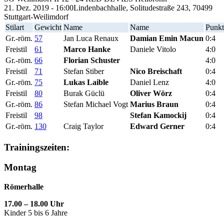
21. Dez. 2019 - 16:00
Lindenbachhalle, Solitudestraße 243, 70499
Stuttgart-Weilimdorf
Stilart
Gewicht
Name
Name
Punkt
Gr.-röm.
57
Jan Luca Renaux
Damian Emin Macun
0:4
Freistil
61
Marco Hanke
Daniele Vitolo
4:0
Gr.-röm.
66
Florian Schuster
4:0
Freistil
71
Stefan Stiber
Nico Breischaft
0:4
Gr.-röm.
75
Lukas Laible
Daniel Lenz
4:0
Freistil
80
Burak Güclü
Oliver Wörz
0:4
Gr.-röm.
86
Stefan Michael Vogt
Marius Braun
0:4
Freistil
98
Stefan Kamockij
0:4
Gr.-röm.
130
Craig Taylor
Edward Gerner
0:4
Trainingszeiten:
Montag
Römerhalle
17.00 – 18.00 Uhr
Kinder 5 bis 6 Jahre