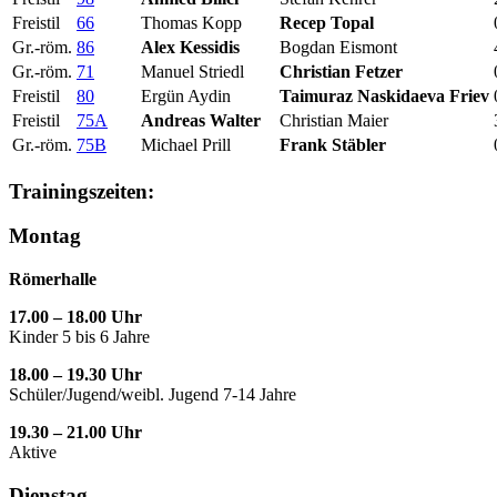
Freistil
66
Thomas Kopp
Recep Topal
Gr.-röm.
86
Alex Kessidis
Bogdan Eismont
Gr.-röm.
71
Manuel Striedl
Christian Fetzer
Freistil
80
Ergün Aydin
Taimuraz Naskidaeva Friev
Freistil
75A
Andreas Walter
Christian Maier
Gr.-röm.
75B
Michael Prill
Frank Stäbler
Trainingszeiten:
Montag
Römerhalle
17.00 – 18.00 Uhr
Kinder 5 bis 6 Jahre
18.00 – 19.30 Uhr
Schüler/Jugend/weibl. Jugend 7-14 Jahre
19.30 – 21.00 Uhr
Aktive
Dienstag