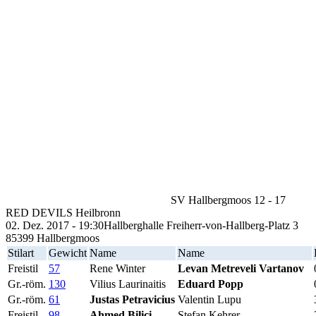
SV Hallbergmoos
12
-
17
RED DEVILS Heilbronn
02. Dez. 2017 - 19:30
Hallberghalle Freiherr-von-Hallberg-Platz 3
85399 Hallbergmoos
Stilart
Gewicht
Name
Name
Freistil
57
Rene Winter
Levan Metreveli Vartanov
Gr.-röm.
130
Vilius Laurinaitis
Eduard Popp
Gr.-röm.
61
Justas Petravicius
Valentin Lupu
Freistil
98
Ahmed Bilici
Stefan Kehrer