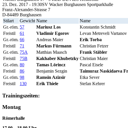
23. Dez. 2017 - 19:30
SV Wacker Burghausen Sportparkhalle
Franz-Alexander-Strasse 7
D-84489 Burghausen
Stilart
Gewicht
Name
Name
Gr.-röm.
57
Mariusz Los
Konstantin Schmidt
Freistil
61
Vladimir Egorov
Levan Metreveli Vartanov
Gr.-röm.
66
Andreas Maier
Erik Torba
Freistil
71
Markus Fürmann
Christian Fetzer
Gr.-röm.
75A
Matthias Maasch
Frank Stäbler
Freistil
75B
Kakhaber Khubetzky
Christian Maier
Gr.-röm.
80
Tamas Lörincz
Pascal Eisele
Freistil
86
Benjamin Sezgin
Taimuraz Naskidaeva Fr
Gr.-röm.
98
Ramsin Azizsir
Etka Sever
Freistil
130
Erik Thiele
Stefan Kehrer
Trainingszeiten:
Montag
Römerhalle
17.00 – 18.00 Uhr