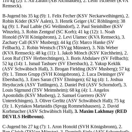
110 kg (2): 1. Ali Zarabi (AB Aichhalden), 2. Leon Tscherter (KVA
Remseck).
B-Jugend bis 35 kg (9): 1. Felix Fecher (KSV Neckarweihingen), 2.
Robin Köder (KSV Aalen), 3. Henrik Geiger (AC Röhlingen); 38
kg (9): 1. Paul Laible (SG Weilimdorf), 2. Paul Steinhilber (KSV
Winzeln), 3. Robin Zentgraf (SC Korb); 41 kg (12): 1. Noah
Honold (SVH Königsbronn), 2. Levi Ulamec (KVA Remseck), 3.
Zachary Call (KSV Musberg); 44 kg (5): Marco Hanke (SV
Fellbach), 2. Robin Wentsch (TSVgg Münster), 3. Nils Weber
(KVA Remseck); 48 kg (11): 1. Jakob Mönch (KSV Kirchheim), 2.
Leon Ruf (TSV Herbrechtingen), 3. Boris Abdulaev (SV Fellbach);
52 kg (14): 1. Ismail Tashuev (SV Ebersbach), 2. Yakup Keklik
(ASV Schwäbisch Hall), 3. Brogan Fielding (KSV Musberg); 57 kg
(9): 1. Timon Grupp (SVH Königsbronn), 2. Luca Deininger (SV
Ebersbach), 3. Enes Saran (TSV Ehningen); 62 kg (4): 1. Joshua
Heyduczek (ASV Tuttlingen), 2. Daniel Peil (ASV Schorndorf), 3.
Louis Sigmund (TSV Meimsheim); 68 kg (4): 1. Angelos
Apostolidis (KSV Musberg), 2. Samuel Guerrero (KSV
Unterelchingen), 3. Oliver Gerlitz (ASV Schwäbisch Hall); 75 kg
(3): 1. Kyriakos Martasidis (Spvgg Rommelshausen), 2. David
Korbmacher (ASV Schwäbisch Hall),
3. Maxim Lakhmay (RED
DEVILS Heilbronn)
.
C-Jugend bis 27 kg (7): 1. Aron Honold (SVH Königsbronn), 2.
Ben Gleich (TSVgg Münster), 3. Dominik Sigle (ASV Schorndorf);