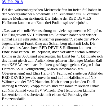
05. Feb. 2018
Bei den württembergischen Meisterschaften im freien Stil haben in
der Neckargartacher Römerhalle 227 Teilnehmer aus 39 Vereinen
um die Medaillen gekämpft. Die Talente der RED DEVILS
Heilbronn konnten am Ende drei Podiumsplätze bejubeln.
„Das war eine tolle Veranstaltung mit vielen spannenden Kämpfen.
Die Ringer vom SV Heilbronn am Leinbach haben sich wieder
einmal als ein sehr guter Ausrichter präsentiert“, sparte der WRV-
Jugendreferent Frank King aus Schramberg nicht mit Lob. Die
Athleten des Ausrichters RED DEVILS Heilbronn konnten am
Ende zwar keinen Titel bejubeln, doch vor allem Stefan Kamockij
konnte in der A-Jugend überzeugen. Im Limit bis 71 kg musste sich
das Talent gleich zum Auftakt dem späteren Titelträger Marian Rall
vom KSV Winzeln nach Punkten geschlagen geben. Gegen Luka
Däffner (SVH Königsbronn), Marlen Boschanov (VfL
Obereisesheim) und Elias Härtl (TV Faurndau) siegte der Athlet der
RED DEVILS jeweils souverän und traf im Halbfinale auf Nik
Wähner von der TSG Nattheim. Nach einem packenden Duell
unterlag Kamockij knapp mit 4:5 und traf somit im kleinen Finale
auf Nils Schmid vom KSV Winzeln. Der Heilbronner kämpfte
konzentriert und sicherte sich mit einem 4:2 Punktsieg die
Bronzemedaille.