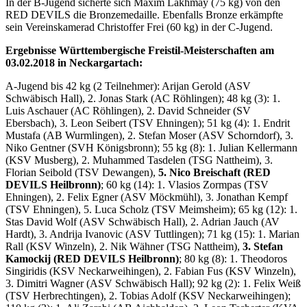
In der B-Jugend sicherte sich Maxim Lakhmay (75 kg) von den
RED DEVILS die Bronzemedaille. Ebenfalls Bronze erkämpfte
sein Vereinskamerad Christoffer Frei (60 kg) in der C-Jugend.
Ergebnisse Württembergische Freistil-Meisterschaften am
03.02.2018 in Neckargartach:
A-Jugend bis 42 kg (2 Teilnehmer): Arijan Gerold (ASV
Schwäbisch Hall), 2. Jonas Stark (AC Röhlingen); 48 kg (3): 1.
Luis Aschauer (AC Röhlingen), 2. David Schneider (SV
Ebersbach), 3. Leon Seibert (TSV Ehningen); 51 kg (4): 1. Endrit
Mustafa (AB Wurmlingen), 2. Stefan Moser (ASV Schorndorf), 3.
Niko Gentner (SVH Königsbronn); 55 kg (8): 1. Julian Kellermann
(KSV Musberg), 2. Muhammed Tasdelen (TSG Nattheim), 3.
Florian Seibold (TSV Dewangen),
5. Nico Breischaft (RED
DEVILS Heilbronn)
; 60 kg (14): 1. Vlasios Zormpas (TSV
Ehningen), 2. Felix Egner (ASV Möckmühl), 3. Jonathan Kempf
(TSV Ehningen), 5. Luca Scholz (TSV Meimsheim); 65 kg (12): 1.
Stas David Wolf (ASV Schwäbisch Hall), 2. Adrian Jauch (AV
Hardt), 3. Andrija Ivanovic (ASV Tuttlingen); 71 kg (15): 1. Marian
Rall (KSV Winzeln), 2. Nik Wähner (TSG Nattheim),
3. Stefan
Kamockij (RED DEVILS Heilbronn)
; 80 kg (8): 1. Theodoros
Singiridis (KSV Neckarweihingen), 2. Fabian Fus (KSV Winzeln),
3. Dimitri Wagner (ASV Schwäbisch Hall); 92 kg (2): 1. Felix Weiß
(TSV Herbrechtingen), 2. Tobias Adolf (KSV Neckarweihingen);