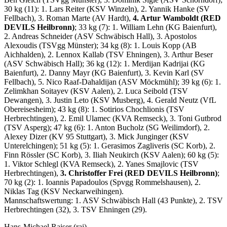
30 kg (11): 1. Lars Reiter (KSV Winzeln), 2. Yannik Hanke (SV
Fellbach), 3. Roman Marte (AV Hardt),
4. Artur Wamboldt (RED
DEVILS Heilbronn)
; 33 kg (7): 1. William Lehn (KG Baienfurt),
2. Andreas Schneider (ASV Schwäbisch Hall), 3. Apostolos
Alexoudis (TSVgg Münster); 34 kg (8): 1. Louis Kopp (AB
Aichhalden), 2. Lennox Kallab (TSV Ehningen), 3. Arthur Beser
(ASV Schwäbisch Hall); 36 kg (12): 1. Merdijan Kadrijai (KG
Baienfurt), 2. Danny Mayr (KG Baienfurt), 3. Kevin Karl (SV
Fellbach), 5. Nico Raaf-Dahaldijan (ASV Möckmühl); 39 kg (6): 1.
Zelimkhan Soitayev (KSV Aalen), 2. Luca Seibold (TSV
Dewangen), 3. Justin Leto (KSV Musberg), 4. Gerald Neutz (VfL
Obereisesheim); 43 kg (8): 1. Sotirios Chochlionis (TSV
Herbrechtingen), 2. Emil Ulamec (KVA Remseck), 3. Toni Gutbrod
(TSV Asperg); 47 kg (6): 1. Anton Bucholz (SG Weilimdorf), 2.
Alexey Dizer (KV 95 Stuttgart), 3. Mick Junginger (KSV
Unterelchingen); 51 kg (5): 1. Gerasimos Zagliveris (SC Korb), 2.
Finn Rössler (SC Korb), 3. Iliah Neukirch (KSV Aalen); 60 kg (5):
1. Viktor Schlegl (KVA Remseck), 2. Yanes Smajlovic (TSV
Herbrechtingen),
3. Christoffer Frei (RED DEVILS Heilbronn)
;
70 kg (2): 1. Ioannis Papadoulos (Spvgg Rommelshausen), 2.
Niklas Tag (KSV Neckarweihingen).
Mannschaftswertung: 1. ASV Schwäbisch Hall (43 Punkte), 2. TSV
Herbrechtingen (32), 3. TSV Ehningen (29).
Hans-Michael Raiser (rai)