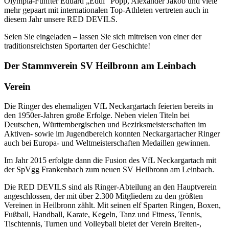
Olympia-Fünfter Eduard „Eddi“ Popp, Alexander Jakob und viele
mehr gepaart mit internationalen Top-Athleten vertreten auch in
diesem Jahr unsere RED DEVILS.
Seien Sie eingeladen – lassen Sie sich mitreisen von einer der
traditionsreichsten Sportarten der Geschichte!
Der Stammverein SV Heilbronn am Leinbach
Verein
Die Ringer des ehemaligen VfL Neckargartach feierten bereits in
den 1950er-Jahren große Erfolge. Neben vielen Titeln bei
Deutschen, Württembergischen und Bezirksmeisterschaften im
Aktiven- sowie im Jugendbereich konnten Neckargartacher Ringer
auch bei Europa- und Weltmeisterschaften Medaillen gewinnen.
Im Jahr 2015 erfolgte dann die Fusion des VfL Neckargartach mit
der SpVgg Frankenbach zum neuen SV Heilbronn am Leinbach.
Die RED DEVILS sind als Ringer-Abteilung an den Hauptverein
angeschlossen, der mit über 2.300 Mitgliedern zu den größten
Vereinen in Heilbronn zählt. Mit seinen elf Sparten Ringen, Boxen,
Fußball, Handball, Karate, Kegeln, Tanz und Fitness, Tennis,
Tischtennis, Turnen und Volleyball bietet der Verein Breiten-,