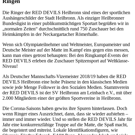
Ringen
Die Ringer der RED DEVILS Heilbronn sind eines der sportlichen
Aushängeschilder der Stadt Heilbronn. Als einziger Heilbronner
Bundesligist in einer publikumsträchtigen Sportart begrüßen wir in
„normalen Zeiten“ durchschnittlich rund 750 Zuschauer bei den
Heimkämpfen in der Neckargartacher Römerhalle.
Wenn sich Olympiateilnehmer und Weltmeister, Europameister und
Deutsche Meister auf der Matte im Kampf eins gegen eins messen,
kann man eines getrost behaupten: Bei den Ringkampf-Events der
RED DEVILS erleben die Zuschauer Spitzensport auf Weltklasse-
Niveau!
Als Deutscher Mannschafts-Vizemeister 2018/19 haben die RED
DEVILS Heilbronn eine hohe Präsenz in den klassischen Medien
sowie jede Menge Follower in den Sozialen Medien. Stammverein
der RED DEVILS ist der SV Heilbronn am Leinbach e.V., mit über
2.000 Mitgliedern einer der größten Sportvereine in Heilbronn.
Die Corona-Saisons haben gewiss ihre Spuren hinterlassen. Doch
wenn Ringer eines Auszeichnet, dann, dass sie wieder aufstehen –
immer und immer wieder. Und so stellen die RED DEVILS Jahr für
Jahr eine konkurrenzfähige Truppe auf die Matte, die Spaß macht,
die begeistert und mitreist. Lokale Identifikationsfiguren, wie