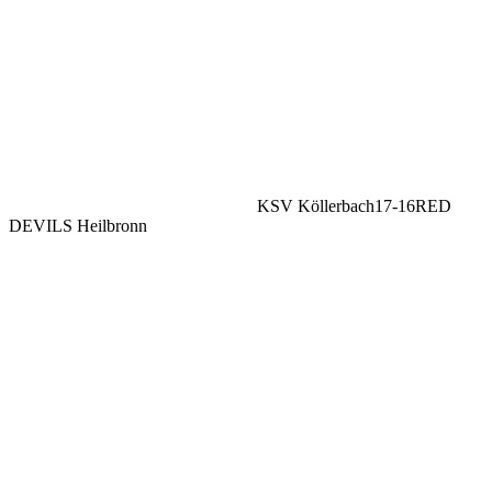
KSV Köllerbach
17
-
16
RED
DEVILS Heilbronn