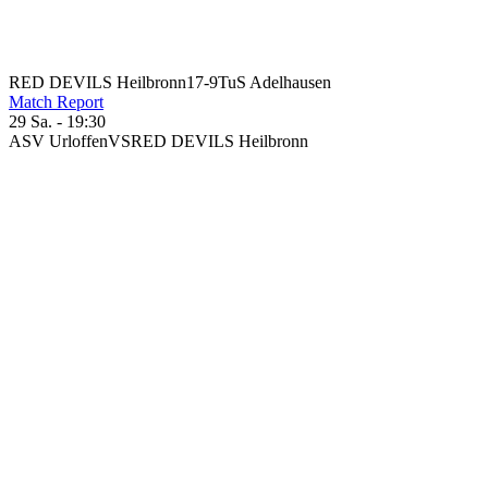
RED DEVILS Heilbronn
17
-
9
TuS Adelhausen
Match Report
29 Sa. - 19:30
ASV Urloffen
VS
RED DEVILS Heilbronn