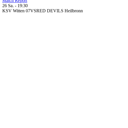
Match Report
26 Sa. - 19:30
KSV Witten 07
VS
RED DEVILS Heilbronn