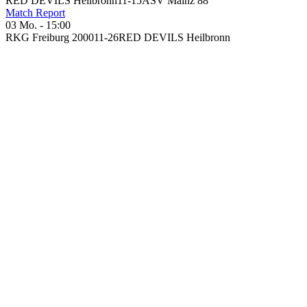
RED DEVILS Heilbronn
11
-
15
ASV Mainz 88
Match Report
03 Mo. - 15:00
RKG Freiburg 2000
11
-
26
RED DEVILS Heilbronn