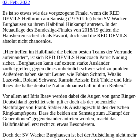
02. Feb. 2022
Es ist so etwas wie das vorgezogene Finale, wenn die RED
DEVILS Heilbronn am Samstag (19.30 Uhr) beim SV Wacker
Burghausen zu ihrem Halbfinal-Hinkampf antreten. In der
Neuauflage des Bundesliga-Finales von 2018/19 gelten die
Hausherren sicherlich als Favorit, doch sind die RED DEVILS
absolut nicht chancenlos.
„Hier treffen im Halbfinale die beiden besten Teams der Vorrunde
aufeinander“, ist sich RED DEVILS Headcoach Patric Nuding
sicher. „Burghausen kann auf extrem starke Ausländer
zurückgreifen, gegen die es unheimlich schwer wird zu punkten.
Außerdem haben sie mit Leuten wie Fabian Schmitt, Witalis
Lazovski, Roland Schwarz, Ramsin Azizsir, Erik Thiele und Idris
Ibaev die halbe deutsche Nationalmannschaft in ihren Reihen.“
Vor allem auf Idris Ibaev werden dabei die Augen von ganz Ringer-
Deutschland gerichtet sein, gilt er doch als der potenzielle
Nachfolger von Frank Stäbler als Aushängeschild des deutschen
Ringkampfsports. Dass die beiden am Samstag zum „Kampf der
Generationen“ gegeneinander antreten werden, macht das
Halbfinalduell erst recht zu etwas Besonderem.
Doch der SV Wacker Burghausen ist bei der Aufstellung nicht mehr