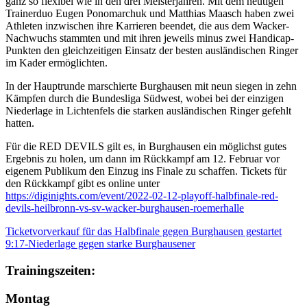
ganz so flexibel wie in den drei Meisterjahren. Mit dem heutigen
Trainerduo Eugen Ponomarchuk und Matthias Maasch haben zwei
Athleten inzwischen ihre Karrieren beendet, die aus dem Wacker-
Nachwuchs stammten und mit ihren jeweils minus zwei Handicap-
Punkten den gleichzeitigen Einsatz der besten ausländischen Ringer
im Kader ermöglichten.
In der Hauptrunde marschierte Burghausen mit neun siegen in zehn
Kämpfen durch die Bundesliga Südwest, wobei bei der einzigen
Niederlage in Lichtenfels die starken ausländischen Ringer gefehlt
hatten.
Für die RED DEVILS gilt es, in Burghausen ein möglichst gutes
Ergebnis zu holen, um dann im Rückkampf am 12. Februar vor
eigenem Publikum den Einzug ins Finale zu schaffen. Tickets für
den Rückkampf gibt es online unter
https://diginights.com/event/2022-02-12-playoff-halbfinale-red-
devils-heilbronn-vs-sv-wacker-burghausen-roemerhalle
Ticketvorverkauf für das Halbfinale gegen Burghausen gestartet
9:17-Niederlage gegen starke Burghausener
Trainingszeiten:
Montag