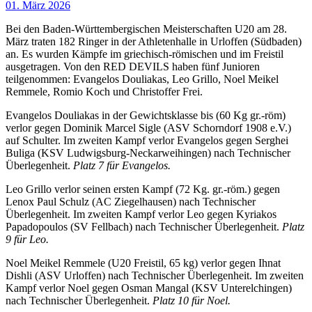
01. März 2026
Bei den Baden-Württembergischen Meisterschaften U20 am 28.
März traten 182 Ringer in der Athletenhalle in Urloffen (Südbaden)
an. Es wurden Kämpfe im griechisch-römischen und im Freistil
ausgetragen. Von den RED DEVILS haben fünf Junioren
teilgenommen: Evangelos Douliakas, Leo Grillo, Noel Meikel
Remmele, Romio Koch und Christoffer Frei.
Evangelos Douliakas in der Gewichtsklasse bis (60 Kg gr.-röm)
verlor gegen Dominik Marcel Sigle (ASV Schorndorf 1908 e.V.)
auf Schulter. Im zweiten Kampf verlor Evangelos gegen Serghei
Buliga (KSV Ludwigsburg-Neckarweihingen) nach Technischer
Überlegenheit.
Platz 7 für Evangelos.
Leo Grillo verlor seinen ersten Kampf (72 Kg. gr.-röm.) gegen
Lenox Paul Schulz (AC Ziegelhausen) nach Technischer
Überlegenheit. Im zweiten Kampf verlor Leo gegen Kyriakos
Papadopoulos (SV Fellbach) nach Technischer Überlegenheit.
Platz
9 für Leo.
Noel Meikel Remmele (U20 Freistil, 65 kg) verlor gegen Ihnat
Dishli (ASV Urloffen) nach Technischer Überlegenheit. Im zweiten
Kampf verlor Noel gegen Osman Mangal (KSV Unterelchingen)
nach Technischer Überlegenheit.
Platz 10 für Noel.