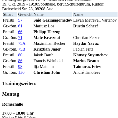
19. Okt. 2019 - 19:30
Sporthalle, beruf.Schulzentrum, Rudolf
Breitscheid Str. 28, 08208 Aue
Stilart
Gewicht
Name
Name
Freistil
57
Said Gazimagomedov
Levan Metreveli Vartanov
Gr.-röm.
61
Mariusz Los
Dustin Scherf
Freistil
66
Philipp Herzog
Gr.-röm.
71
Mate Krasznai
Christian Fetzer
Freistil
75A
Maximilian Becher
Haydar Yavuz
Gr.-röm.
75B
Krisztian Jäger
Fabian Fritz
Freistil
80
Jakob Barth
Khusey Suyunchev
Gr.-röm.
86
Francis Weinhold
Marius Braun
Freistil
98
Ilja Matuhin
Taimuraz Friev
Gr.-röm.
130
Christian John
André Timofeev
Trainingszeiten:
Montag
Römerhalle
17.00 – 18.00 Uhr
Kinder 5 bis 6 Jahre