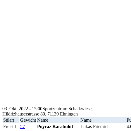
03. Okt. 2022 - 15:00
Sportzentrum Schalkwiese,
Hildrizhauserstrasse 80, 71139 Ehningen
Stilart
Gewicht
Name
Name
Pu
Freistil
57
Poyraz Karabulut
Lukas Friedrich
4: