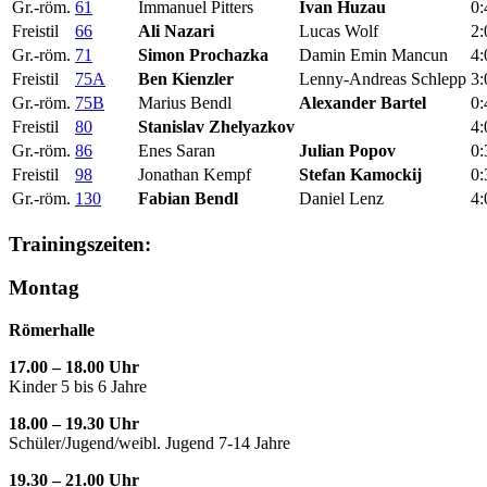
Gr.-röm.
61
Immanuel Pitters
Ivan Huzau
0:
Freistil
66
Ali Nazari
Lucas Wolf
2:
Gr.-röm.
71
Simon Prochazka
Damin Emin Mancun
4:
Freistil
75A
Ben Kienzler
Lenny-Andreas Schlepp
3:
Gr.-röm.
75B
Marius Bendl
Alexander Bartel
0:
Freistil
80
Stanislav Zhelyazkov
4:
Gr.-röm.
86
Enes Saran
Julian Popov
0:
Freistil
98
Jonathan Kempf
Stefan Kamockij
0:
Gr.-röm.
130
Fabian Bendl
Daniel Lenz
4:
Trainingszeiten:
Montag
Römerhalle
17.00 – 18.00 Uhr
Kinder 5 bis 6 Jahre
18.00 – 19.30 Uhr
Schüler/Jugend/weibl. Jugend 7-14 Jahre
19.30 – 21.00 Uhr