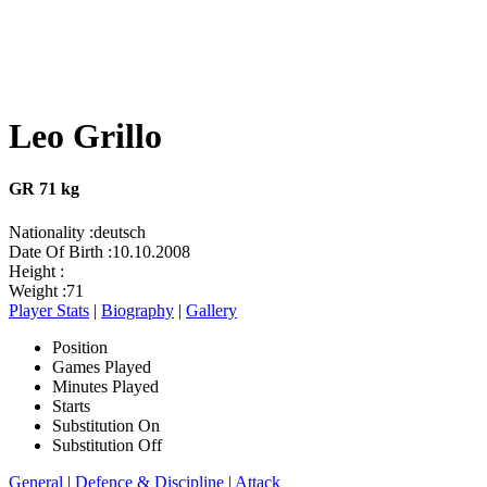
Leo Grillo
GR 71 kg
Nationality :
deutsch
Date Of Birth :
10.10.2008
Height :
Weight :
71
Player Stats
|
Biography
|
Gallery
Position
Games Played
Minutes Played
Starts
Substitution On
Substitution Off
General
|
Defence & Discipline
|
Attack