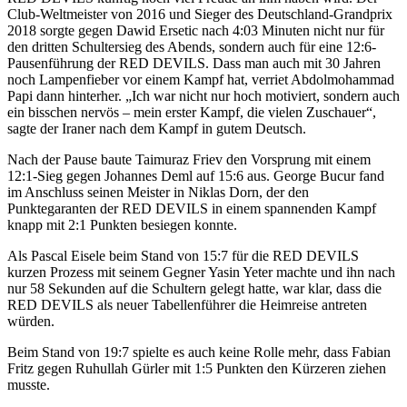
Club-Weltmeister von 2016 und Sieger des Deutschland-Grandprix
2018 sorgte gegen Dawid Ersetic nach 4:03 Minuten nicht nur für
den dritten Schultersieg des Abends, sondern auch für eine 12:6-
Pausenführung der RED DEVILS. Dass man auch mit 30 Jahren
noch Lampenfieber vor einem Kampf hat, verriet Abdolmohammad
Papi dann hinterher. „Ich war nicht nur hoch motiviert, sondern auch
ein bisschen nervös – mein erster Kampf, die vielen Zuschauer“,
sagte der Iraner nach dem Kampf in gutem Deutsch.
Nach der Pause baute Taimuraz Friev den Vorsprung mit einem
12:1-Sieg gegen Johannes Deml auf 15:6 aus. George Bucur fand
im Anschluss seinen Meister in Niklas Dorn, der den
Punktegaranten der RED DEVILS in einem spannenden Kampf
knapp mit 2:1 Punkten besiegen konnte.
Als Pascal Eisele beim Stand von 15:7 für die RED DEVILS
kurzen Prozess mit seinem Gegner Yasin Yeter machte und ihn nach
nur 58 Sekunden auf die Schultern gelegt hatte, war klar, dass die
RED DEVILS als neuer Tabellenführer die Heimreise antreten
würden.
Beim Stand von 19:7 spielte es auch keine Rolle mehr, dass Fabian
Fritz gegen Ruhullah Gürler mit 1:5 Punkten den Kürzeren ziehen
musste.