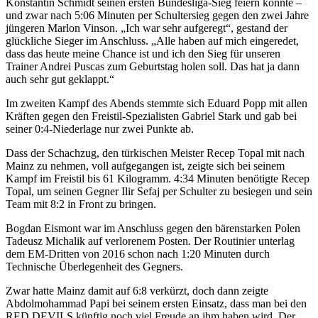
Konstantin Schmidt seinen ersten Bundesliga-Sieg feiern konnte –
und zwar nach 5:06 Minuten per Schultersieg gegen den zwei Jahre
jüngeren Marlon Vinson. „Ich war sehr aufgeregt“, gestand der
glückliche Sieger im Anschluss. „Alle haben auf mich eingeredet,
dass das heute meine Chance ist und ich den Sieg für unseren
Trainer Andrei Puscas zum Geburtstag holen soll. Das hat ja dann
auch sehr gut geklappt.“
Im zweiten Kampf des Abends stemmte sich Eduard Popp mit allen
Kräften gegen den Freistil-Spezialisten Gabriel Stark und gab bei
seiner 0:4-Niederlage nur zwei Punkte ab.
Dass der Schachzug, den türkischen Meister Recep Topal mit nach
Mainz zu nehmen, voll aufgegangen ist, zeigte sich bei seinem
Kampf im Freistil bis 61 Kilogramm. 4:34 Minuten benötigte Recep
Topal, um seinen Gegner Ilir Sefaj per Schulter zu besiegen und sein
Team mit 8:2 in Front zu bringen.
Bogdan Eismont war im Anschluss gegen den bärenstarken Polen
Tadeusz Michalik auf verlorenem Posten. Der Routinier unterlag
dem EM-Dritten von 2016 schon nach 1:20 Minuten durch
Technische Überlegenheit des Gegners.
Zwar hatte Mainz damit auf 6:8 verkürzt, doch dann zeigte
Abdolmohammad Papi bei seinem ersten Einsatz, dass man bei den
RED DEVILS künftig noch viel Freude an ihm haben wird. Der