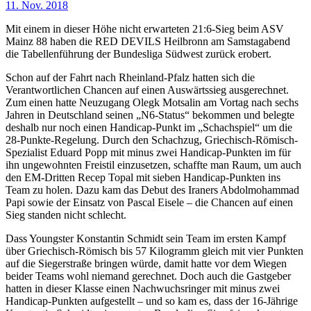
11. Nov. 2018
Mit einem in dieser Höhe nicht erwarteten 21:6-Sieg beim ASV
Mainz 88 haben die RED DEVILS Heilbronn am Samstagabend
die Tabellenführung der Bundesliga Südwest zurück erobert.
Schon auf der Fahrt nach Rheinland-Pfalz hatten sich die
Verantwortlichen Chancen auf einen Auswärtssieg ausgerechnet.
Zum einen hatte Neuzugang Olegk Motsalin am Vortag nach sechs
Jahren in Deutschland seinen „N6-Status“ bekommen und belegte
deshalb nur noch einen Handicap-Punkt im „Schachspiel“ um die
28-Punkte-Regelung. Durch den Schachzug, Griechisch-Römisch-
Spezialist Eduard Popp mit minus zwei Handicap-Punkten im für
ihn ungewohnten Freistil einzusetzen, schaffte man Raum, um auch
den EM-Dritten Recep Topal mit sieben Handicap-Punkten ins
Team zu holen. Dazu kam das Debut des Iraners Abdolmohammad
Papi sowie der Einsatz von Pascal Eisele – die Chancen auf einen
Sieg standen nicht schlecht.
Dass Youngster Konstantin Schmidt sein Team im ersten Kampf
über Griechisch-Römisch bis 57 Kilogramm gleich mit vier Punkten
auf die Siegerstraße bringen würde, damit hatte vor dem Wiegen
beider Teams wohl niemand gerechnet. Doch auch die Gastgeber
hatten in dieser Klasse einen Nachwuchsringer mit minus zwei
Handicap-Punkten aufgestellt – und so kam es, dass der 16-Jährige