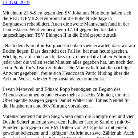
13. Okt. 2019
Mit einem 21:5-Sieg gegen den SV Johannis Nürnberg haben sich
die RED DEVILS Heilbronn für die hohe Niederlage in
Burghausen rehabilitiert. Auch die zweite Mannschaft fand in der
Landesklasse Württemberg beim 17:14 gegen den bis dato
ungeschlagenen TSV Ehingen II in die Erfolgsspur zurück.
„Nach dem Kampf in Burghausen haben viele erwartet, dass wir am
Boden liegen. Dass das nicht der Fall ist, hat man heute gesehen.
Wichtig war für mich auch, dass trotz einer relativ hohen Führung
jeder über die vollen sechs Minuten alles gegeben hat, um noch den
extra Punkt für’s Team zu holen. Die Mannschaft hat dich richtige
Antwort gegeben“, freute sich Headcoach Patric Nuding über die
Art und Weise, wie der Sieg zustande gekommen ist.
Levan Metreveli und Eduard Popp benötigten zu Beginn des
Abends zusammen gerade etwas mehr als sechs Minuten, um mit
Überlegenheitssiegen gegen Daniel Walter und Tobias Nendel für
die Hausherren eine 8:0-Führung vorzulegen.
Vorentscheidend für den Sieg waren dann die Kämpfe drei und vier.
Dustin Scherf unterlag zwar dem Italiener Jacopo Sandron mit 0:4
Punkten, gab gegen den EM-Dritten von 2018 jedoch mit einem
gewohnt beherzten und „giftigen“ Auftritt nur zwei Zähler ab. Auch