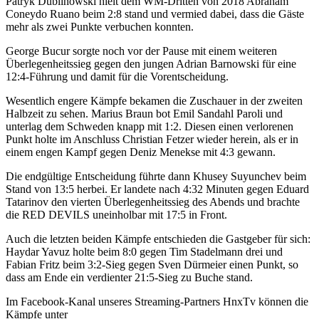
Patryk Dublinowski hielt dem WM-Dritten von 2018 Abraham
Coneydo Ruano beim 2:8 stand und vermied dabei, dass die Gäste
mehr als zwei Punkte verbuchen konnten.
George Bucur sorgte noch vor der Pause mit einem weiteren
Überlegenheitssieg gegen den jungen Adrian Barnowski für eine
12:4-Führung und damit für die Vorentscheidung.
Wesentlich engere Kämpfe bekamen die Zuschauer in der zweiten
Halbzeit zu sehen. Marius Braun bot Emil Sandahl Paroli und
unterlag dem Schweden knapp mit 1:2. Diesen einen verlorenen
Punkt holte im Anschluss Christian Fetzer wieder herein, als er in
einem engen Kampf gegen Deniz Menekse mit 4:3 gewann.
Die endgültige Entscheidung führte dann Khusey Suyunchev beim
Stand von 13:5 herbei. Er landete nach 4:32 Minuten gegen Eduard
Tatarinov den vierten Überlegenheitssieg des Abends und brachte
die RED DEVILS uneinholbar mit 17:5 in Front.
Auch die letzten beiden Kämpfe entschieden die Gastgeber für sich:
Haydar Yavuz holte beim 8:0 gegen Tim Stadelmann drei und
Fabian Fritz beim 3:2-Sieg gegen Sven Dürmeier einen Punkt, so
dass am Ende ein verdienter 21:5-Sieg zu Buche stand.
Im Facebook-Kanal unseres Streaming-Partners HnxTv können die
Kämpfe unter