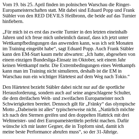
Vom 19. bis 25. April finden im polnischen Warschau die Ringer-
Europameisterschaften statt. Mit dabei sind Eduard Popp und Frank
Stäbler von den RED DEVILS Heilbronn, die beide auf das Turnier
hinfiebern.
„Für mich ist es erst das zweite Turnier in den letzten eineinhalb
Jahren und ich freue mich unheimlich darauf, dass ich jetzt unter
Wettkampfbedingungen das anwenden kann, was ich seit Monaten
im Training eingeübt habe“, sagt Eduard Popp. Auch Frank Stäbler
kann den EM-Start kaum mehr abwarten: „Ich hatte, abgesehen von
einem einzigen Bundesliga-Einsatz im Oktober, seit einem Jahr
keinen Wettkampf mehr. Die Extrembedingungen eines Wettkampfs
kann man im Training nicht simulieren, deshalb ist die EM in
Warschau nun ein wichtiger Härtetest auf dem Weg nach Tokio.“
Den Härtetest bezieht Stäbler dabei nicht nur auf die sportliche
Herausforderung, sondern auch auf seine angeschlagene Schulter,
die dem dreifachen Welt- und zweifachen Europameister noch
Schwierigkeiten bereitet. Dennoch gilt für „Fränky“ das olympische
Motto „Dabeisein ist alles“ typischerweise nicht. „Natürlich möchte
ich nach den Sternen greifen und den doppelten Hattrick mit drei
Weltmeister- und drei Europameistertiteln perfekt machen. Dafür
wünsche ich mir lauter Gegner, die in Topform sind, damit ich
meine beste Performance abrufen muss“, so der 31-Jährige.