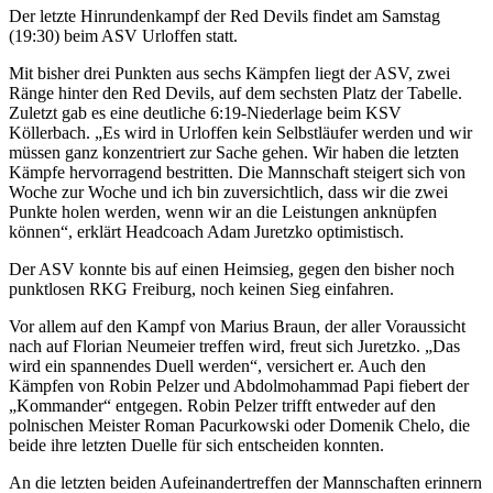
Der letzte Hinrundenkampf der Red Devils findet am Samstag
(19:30) beim ASV Urloffen statt.
Mit bisher drei Punkten aus sechs Kämpfen liegt der ASV, zwei
Ränge hinter den Red Devils, auf dem sechsten Platz der Tabelle.
Zuletzt gab es eine deutliche 6:19-Niederlage beim KSV
Köllerbach. „Es wird in Urloffen kein Selbstläufer werden und wir
müssen ganz konzentriert zur Sache gehen. Wir haben die letzten
Kämpfe hervorragend bestritten. Die Mannschaft steigert sich von
Woche zur Woche und ich bin zuversichtlich, dass wir die zwei
Punkte holen werden, wenn wir an die Leistungen anknüpfen
können“, erklärt Headcoach Adam Juretzko optimistisch.
Der ASV konnte bis auf einen Heimsieg, gegen den bisher noch
punktlosen RKG Freiburg, noch keinen Sieg einfahren.
Vor allem auf den Kampf von Marius Braun, der aller Voraussicht
nach auf Florian Neumeier treffen wird, freut sich Juretzko. „Das
wird ein spannendes Duell werden“, versichert er. Auch den
Kämpfen von Robin Pelzer und Abdolmohammad Papi fiebert der
„Kommander“ entgegen. Robin Pelzer trifft entweder auf den
polnischen Meister Roman Pacurkowski oder Domenik Chelo, die
beide ihre letzten Duelle für sich entscheiden konnten.
An die letzten beiden Aufeinandertreffen der Mannschaften erinnern