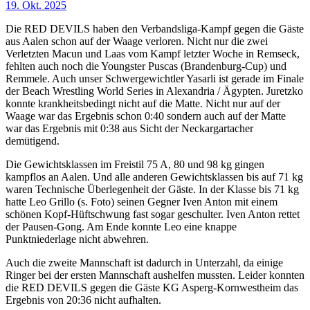
19. Okt. 2025
Die RED DEVILS haben den Verbandsliga-Kampf gegen die Gäste
aus Aalen schon auf der Waage verloren. Nicht nur die zwei
Verletzten Macun und Laas vom Kampf letzter Woche in Remseck,
fehlten auch noch die Youngster Puscas (Brandenburg-Cup) und
Remmele. Auch unser Schwergewichtler Yasarli ist gerade im Finale
der Beach Wrestling World Series in Alexandria / Ägypten. Juretzko
konnte krankheitsbedingt nicht auf die Matte. Nicht nur auf der
Waage war das Ergebnis schon 0:40 sondern auch auf der Matte
war das Ergebnis mit 0:38 aus Sicht der Neckargartacher
demütigend.
Die Gewichtsklassen im Freistil 75 A, 80 und 98 kg gingen
kampflos an Aalen. Und alle anderen Gewichtsklassen bis auf 71 kg
waren Technische Überlegenheit der Gäste. In der Klasse bis 71 kg
hatte Leo Grillo (s. Foto) seinen Gegner Iven Anton mit einem
schönen Kopf-Hüftschwung fast sogar geschulter. Iven Anton rettet
der Pausen-Gong. Am Ende konnte Leo eine knappe
Punktniederlage nicht abwehren.
Auch die zweite Mannschaft ist dadurch in Unterzahl, da einige
Ringer bei der ersten Mannschaft aushelfen mussten. Leider konnten
die RED DEVILS gegen die Gäste KG Asperg-Kornwestheim das
Ergebnis von 20:36 nicht aufhalten.