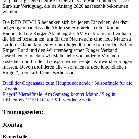
fairplaid.org stehen den RED DEVILS am Ende nun über 7.500
Euro zur Verfügung, die sie Anfang 2020 ausbezahlt bekommen
werden.
Die RED DEVILS bedanken sich bei jedem Einzelnen, der dazu
beigetragen hat, dass die Aktion so erfolgreich enden konnte.
Endlich hat die Ringer-Abteilung des SV Heilbronn am Leinbach
die Mittel beisammen, um für den Nachwuchs eine neue Matte zu
kaufen. „Damit können wir nun Jugendturniere für den Deutschen
Ringer-Bund und den Württembergischen Ringer-Verband
ausrichten, ohne dass wir Mattenteile von anderen Vereinen
ausleihen und für den Transport einen riesigen Aufwand erbringen
müssen. Davon profitieren alle – vor allem unsere jugendlichen
Ringer“, freut sich Denis Berberovic.
Duell der Gegensätze zum Hauptrundenende / Saisonfinale für die
„Zweite“
Playoff-Viertelfinale: Am Samstag kommt Mainz / Sieg in
Lichtenfels / RED DEVILS II werden Zweiter
Trainingszeiten:
Montag
Römerhalle