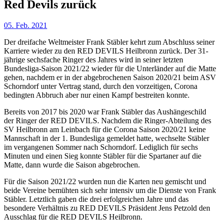
Red Devils zurück
05. Feb. 2021
Der dreifache Weltmeister Frank Stäbler kehrt zum Abschluss seiner
Karriere wieder zu den RED DEVILS Heilbronn zurück. Der 31-
jährige sechsfache Ringer des Jahres wird in seiner letzten
Bundesliga-Saison 2021/22 wieder für die Unterländer auf die Matte
gehen, nachdem er in der abgebrochenen Saison 2020/21 beim ASV
Schorndorf unter Vertrag stand, durch den vorzeitigen, Corona
bedingten Abbruch aber nur einen Kampf bestreiten konnte.
Bereits von 2017 bis 2020 war Frank Stäbler das Aushängeschild
der Ringer der RED DEVILS. Nachdem die Ringer-Abteilung des
SV Heilbronn am Leinbach für die Corona Saison 2020/21 keine
Mannschaft in der 1. Bundesliga gemeldet hatte, wechselte Stäbler
im vergangenen Sommer nach Schorndorf. Lediglich für sechs
Minuten und einen Sieg konnte Stäbler für die Spartaner auf die
Matte, dann wurde die Saison abgebrochen.
Für die Saison 2021/22 wurden nun die Karten neu gemischt und
beide Vereine bemühten sich sehr intensiv um die Dienste von Frank
Stäbler. Letztlich gaben die drei erfolgreichen Jahre und das
besondere Verhältnis zu RED DEVILS Präsident Jens Petzold den
Ausschlag für die RED DEVILS Heilbronn.