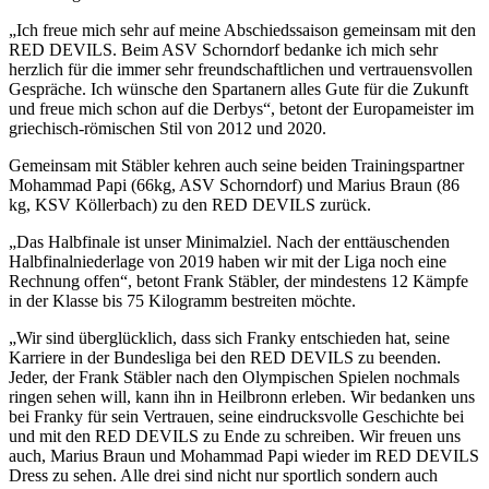
„Ich freue mich sehr auf meine Abschiedssaison gemeinsam mit den
RED DEVILS. Beim ASV Schorndorf bedanke ich mich sehr
herzlich für die immer sehr freundschaftlichen und vertrauensvollen
Gespräche. Ich wünsche den Spartanern alles Gute für die Zukunft
und freue mich schon auf die Derbys“, betont der Europameister im
griechisch-römischen Stil von 2012 und 2020.
Gemeinsam mit Stäbler kehren auch seine beiden Trainingspartner
Mohammad Papi (66kg, ASV Schorndorf) und Marius Braun (86
kg, KSV Köllerbach) zu den RED DEVILS zurück.
„Das Halbfinale ist unser Minimalziel. Nach der enttäuschenden
Halbfinalniederlage von 2019 haben wir mit der Liga noch eine
Rechnung offen“, betont Frank Stäbler, der mindestens 12 Kämpfe
in der Klasse bis 75 Kilogramm bestreiten möchte.
„Wir sind überglücklich, dass sich Franky entschieden hat, seine
Karriere in der Bundesliga bei den RED DEVILS zu beenden.
Jeder, der Frank Stäbler nach den Olympischen Spielen nochmals
ringen sehen will, kann ihn in Heilbronn erleben. Wir bedanken uns
bei Franky für sein Vertrauen, seine eindrucksvolle Geschichte bei
und mit den RED DEVILS zu Ende zu schreiben. Wir freuen uns
auch, Marius Braun und Mohammad Papi wieder im RED DEVILS
Dress zu sehen. Alle drei sind nicht nur sportlich sondern auch