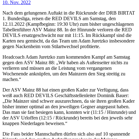
10. Nov. 2022
Nach dem gelungenen Auftakt in die Rückrunde der DRB BIRTAT
1. Bundesliga, reisen die RED DEVILS am Samstag, den
12.11.2022 (Kampfbeginn: 19:30 Uhr) zum bisher ungeschlagenen
Tabellenführer ASV Mainz 88. In der Hinrunde verloren die RED
DEVILS ersatzgeschwächt nur mit 11:15. Im Rückkampf sind die
Karten neu gemischt, da das Team um Adam Juretzko insbesondere
gegen Nackenheim vom Stilartwechsel profitierte.
Headcoach Adam Juretzko zum kommenden Kampf am Samstag
gegen den ASV Mainz 88: „Wir haben als Außenseiter nichts zu
verlieren und müssen an die Leistung vom vergangenen
Wochenende anknüpfen, um den Mainzern den Sieg streitig zu
machen.“
Der ASV Mainz 88 hat einen großen Kader zur Verfügung, dass
weiß auch RED DEVILS Geschäftsstellenleiter Dominik Bauer:
„Die Mainzer sind schwer auszurechnen, da sie ihren großen Kader
bisher immer optimal an den jeweiligen Gegner angepasst haben.
Das man sie fast besiegen kann, konnten wir (11:15 / Hinrunde) und
der ASV Urloffen (12:15 / Rückrunde) bereits bei den jeweils sehr
knappen Niederlagen beweisen.“
Die Fans beider Mannschaften dürfen sich also auf 10 spannende