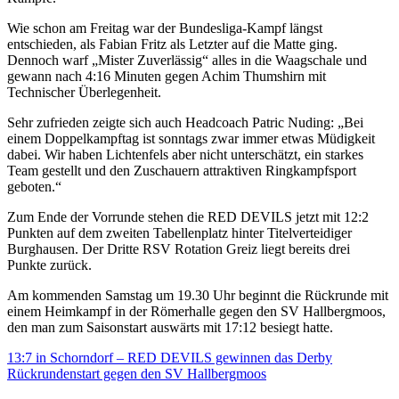
Wie schon am Freitag war der Bundesliga-Kampf längst
entschieden, als Fabian Fritz als Letzter auf die Matte ging.
Dennoch warf „Mister Zuverlässig“ alles in die Waagschale und
gewann nach 4:16 Minuten gegen Achim Thumshirn mit
Technischer Überlegenheit.
Sehr zufrieden zeigte sich auch Headcoach Patric Nuding: „Bei
einem Doppelkampftag ist sonntags zwar immer etwas Müdigkeit
dabei. Wir haben Lichtenfels aber nicht unterschätzt, ein starkes
Team gestellt und den Zuschauern attraktiven Ringkampfsport
geboten.“
Zum Ende der Vorrunde stehen die RED DEVILS jetzt mit 12:2
Punkten auf dem zweiten Tabellenplatz hinter Titelverteidiger
Burghausen. Der Dritte RSV Rotation Greiz liegt bereits drei
Punkte zurück.
Am kommenden Samstag um 19.30 Uhr beginnt die Rückrunde mit
einem Heimkampf in der Römerhalle gegen den SV Hallbergmoos,
den man zum Saisonstart auswärts mit 17:12 besiegt hatte.
13:7 in Schorndorf – RED DEVILS gewinnen das Derby
Rückrundenstart gegen den SV Hallbergmoos