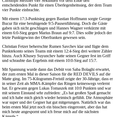
Christoph Meixner vier Sekunden vor dem Ende den
entscheidenden Punkt für einen Überlegenheitssieg, der dem Team
vier Punkte einbrachte.
Mit einem 17:3-Punktsieg gegen Bastian Hoffmann sorgte George
Bucur für eine beruhigende 9:5-Pausenführung. Doch die Gäste
gaben sich nicht geschlagen und Hannes Wagner verkürzte mit
einem 6:0-Sieg gegen Marius Braun auf 9:7. Dies sollte jedoch der
letzte Punktgewinn der Oberfranken gewesen sein.
Christian Fetzer beherrschte Rumen Savchev klar und fügte dem
Punktekonto seines Teams mit einem 12:4-Sieg drei weitere Zähler
hinzu. Auch Khusey Suyunchev hatte seinen Gegner fest im Griff
und schraubte das Ergebnis mit einem 10:0-Sieg auf 15:7.
Mit Spannung wurde dann das Debüt von Saba Bolaghi erwartet,
der zum ersten Mal in dieser Saison für die RED DEVILS auf die
Matte ging. Im 75-Kilogramm-Freistil zeigte der 30-Jährige, dass er
in seiner Zeit als MMA-Kämpfer das Ringen keineswegs verlernt
hat. Er gewann gegen Lukas Tomaszek mit 10:0 Punkten und war
mit seinem Einstand sehr zufrieden: „Es hat großen Spaß gemacht
und ich habe mich gleich wieder heimisch gefühlt. Die Atmosphäre
war super und der Gegner hat gut mitgerungen. Natürlich war das
beim ersten Mal jetzt noch ein bisschen eingerostet, aber das hat
mich heute angespornt und ich freue mich auf die nächsten
Kämpfe.“