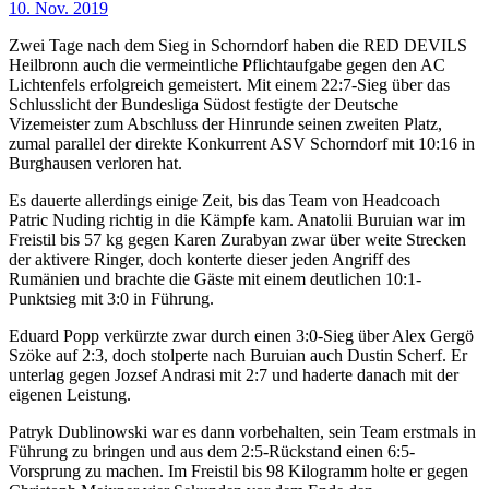
10. Nov. 2019
Zwei Tage nach dem Sieg in Schorndorf haben die RED DEVILS
Heilbronn auch die vermeintliche Pflichtaufgabe gegen den AC
Lichtenfels erfolgreich gemeistert. Mit einem 22:7-Sieg über das
Schlusslicht der Bundesliga Südost festigte der Deutsche
Vizemeister zum Abschluss der Hinrunde seinen zweiten Platz,
zumal parallel der direkte Konkurrent ASV Schorndorf mit 10:16 in
Burghausen verloren hat.
Es dauerte allerdings einige Zeit, bis das Team von Headcoach
Patric Nuding richtig in die Kämpfe kam. Anatolii Buruian war im
Freistil bis 57 kg gegen Karen Zurabyan zwar über weite Strecken
der aktivere Ringer, doch konterte dieser jeden Angriff des
Rumänien und brachte die Gäste mit einem deutlichen 10:1-
Punktsieg mit 3:0 in Führung.
Eduard Popp verkürzte zwar durch einen 3:0-Sieg über Alex Gergö
Szöke auf 2:3, doch stolperte nach Buruian auch Dustin Scherf. Er
unterlag gegen Jozsef Andrasi mit 2:7 und haderte danach mit der
eigenen Leistung.
Patryk Dublinowski war es dann vorbehalten, sein Team erstmals in
Führung zu bringen und aus dem 2:5-Rückstand einen 6:5-
Vorsprung zu machen. Im Freistil bis 98 Kilogramm holte er gegen